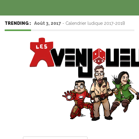
TRENDING :
Août 3, 2017
-
Calendrier ludique 2017-2018
(saison 4)
Août 20, 2016
-
Calendrier ludique 2016-2017
(saison 3)
Juil 7, 2015
-
Calendrier ludique 2015-2016
(saison 2)
Avr 7, 2015
-
Calendrier ludique 2014-2015
(saison 1)