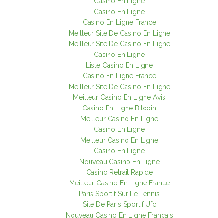
Casino En Ligne
Casino En Ligne
Casino En Ligne France
Meilleur Site De Casino En Ligne
Meilleur Site De Casino En Ligne
Casino En Ligne
Liste Casino En Ligne
Casino En Ligne France
Meilleur Site De Casino En Ligne
Meilleur Casino En Ligne Avis
Casino En Ligne Bitcoin
Meilleur Casino En Ligne
Casino En Ligne
Meilleur Casino En Ligne
Casino En Ligne
Nouveau Casino En Ligne
Casino Retrait Rapide
Meilleur Casino En Ligne France
Paris Sportif Sur Le Tennis
Site De Paris Sportif Ufc
Nouveau Casino En Ligne Francais