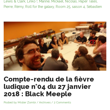
Lewis & Clark
,
Linko !
,
Marine
,
Mickaël
,
Nicolas
,
Paper Tales
,
Pierre
,
Rémy
,
Roll for the galaxy
,
Room 25
,
saison 4
,
Sébastien
Compte-rendu de la fièvre
ludique n°04 du 27 janvier
2018 : Black Meeple
Posted by Mister Zombi
/
Archives
/
2 Comments