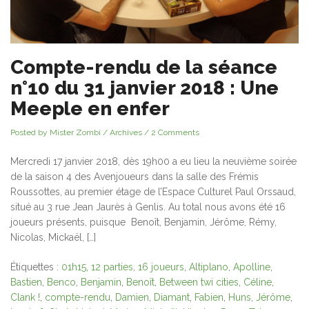
Compte-rendu de la séance
n°10 du 31 janvier 2018 : Une
Meeple en enfer
Posted by Mister Zombi
/
Archives
/
2 Comments
Mercredi 17 janvier 2018, dès 19h00 a eu lieu la neuvième soirée
de la saison 4 des Avenjoueurs dans la salle des Frémis
Roussottes, au premier étage de l’Espace Culturel Paul Orssaud,
situé au 3 rue Jean Jaurès à Genlis. Au total nous avons été 16
joueurs présents, puisque Benoît, Benjamin, Jérôme, Rémy,
Nicolas, Mickaël, […]
Étiquettes :
01h15
,
12 parties
,
16 joueurs
,
Altiplano
,
Apolline
,
Bastien
,
Benco
,
Benjamin
,
Benoît
,
Between twi cities
,
Céline
,
Clank !
,
compte-rendu
,
Damien
,
Diamant
,
Fabien
,
Huns
,
Jérôme
,