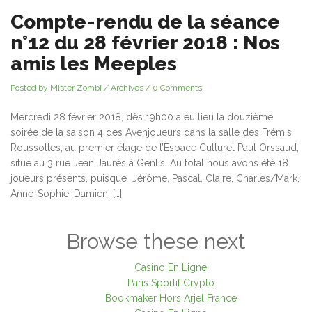
Compte-rendu de la séance
n°12 du 28 février 2018 : Nos
amis les Meeples
Posted by Mister Zombi
/
Archives
/
0 Comments
Mercredi 28 février 2018, dès 19h00 a eu lieu la douzième
soirée de la saison 4 des Avenjoueurs dans la salle des Frémis
Roussottes, au premier étage de l’Espace Culturel Paul Orssaud,
situé au 3 rue Jean Jaurès à Genlis. Au total nous avons été 18
joueurs présents, puisque Jérôme, Pascal, Claire, Charles/Mark,
Anne-Sophie, Damien, […]
Browse these next
Casino En Ligne
Paris Sportif Crypto
Bookmaker Hors Arjel France