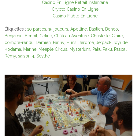
Casino En Ligne Retrait Instantané
Crypto Casino En Ligne
Casino Fiable En Ligne
Étiquettes :
10 parties
,
15 joueurs
,
Apolline
,
Bastien
,
Benco
,
Benjamin
,
Benoît
,
Céline
,
Château Aventure
,
Christelle
,
Claire
,
compte-rendu
,
Damien
,
Fanny
,
Huns
,
Jérôme
,
Jetpack Joyride
,
Kodama
,
Marine
,
Meeple Circus
,
Mysterium
,
Paku Paku
,
Pascal
,
Rémy
,
saison 4
,
Scythe