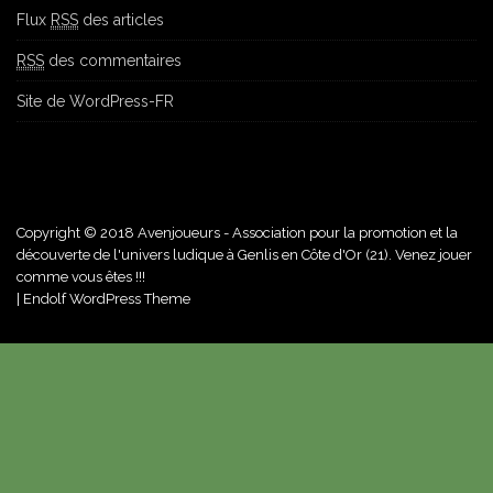
Flux
RSS
des articles
RSS
des commentaires
Site de WordPress-FR
Copyright © 2018
Avenjoueurs
- Association pour la promotion et la
découverte de l'univers ludique à Genlis en Côte d'Or (21). Venez jouer
comme vous êtes !!!
|
Endolf WordPress Theme