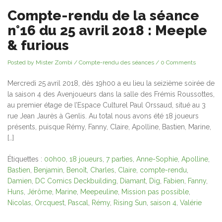
Compte-rendu de la séance
n°16 du 25 avril 2018 : Meeple
& furious
Posted by Mister Zombi
/
Compte-rendu des séances
/
0 Comments
Mercredi 25 avril 2018, dès 19h00 a eu lieu la seizième soirée de
la saison 4 des Avenjoueurs dans la salle des Frémis Roussottes,
au premier étage de l’Espace Culturel Paul Orssaud, situé au 3
rue Jean Jaurès à Genlis. Au total nous avons été 18 joueurs
présents, puisque Rémy, Fanny, Claire, Apolline, Bastien, Marine,
[…]
Étiquettes :
00h00
,
18 joueurs
,
7 parties
,
Anne-Sophie
,
Apolline
,
Bastien
,
Benjamin
,
Benoît
,
Charles
,
Claire
,
compte-rendu
,
Damien
,
DC Comics Deckbuilding
,
Diamant
,
Dig
,
Fabien
,
Fanny
,
Huns
,
Jérôme
,
Marine
,
Meepeuline
,
Mission pas possible
,
Nicolas
,
Orcquest
,
Pascal
,
Rémy
,
Rising Sun
,
saison 4
,
Valérie