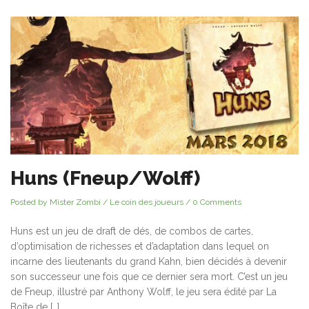
Huns (Fneup/Wolff)
Posted by Mister Zombi
/
Le coin des joueurs
/
0 Comments
Huns est un jeu de draft de dés, de combos de cartes,
d’optimisation de richesses et d’adaptation dans lequel on
incarne des lieutenants du grand Kahn, bien décidés à devenir
son successeur une fois que ce dernier sera mort. C’est un jeu
de Fneup, illustré par Anthony Wolff, le jeu sera édité par La
Boîte de […]