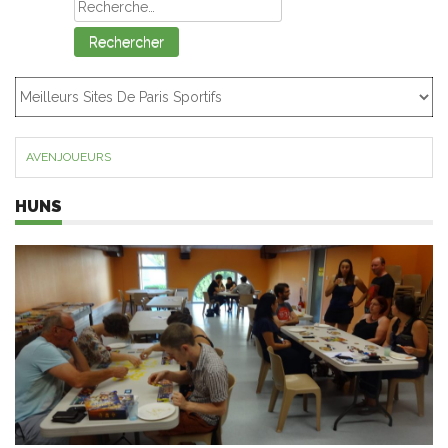
Rechercher :
AVENJOUEURS
HUNS