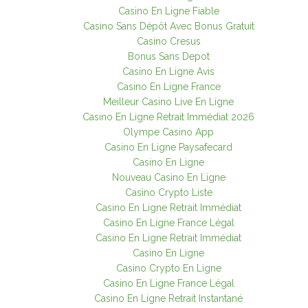
Casino En Ligne Fiable
Casino Sans Dépôt Avec Bonus Gratuit
Casino Cresus
Bonus Sans Depot
Casino En Ligne Avis
Casino En Ligne France
Meilleur Casino Live En Ligne
Casino En Ligne Retrait Immédiat 2026
Olympe Casino App
Casino En Ligne Paysafecard
Casino En Ligne
Nouveau Casino En Ligne
Casino Crypto Liste
Casino En Ligne Retrait Immédiat
Casino En Ligne France Légal
Casino En Ligne Retrait Immédiat
Casino En Ligne
Casino Crypto En Ligne
Casino En Ligne France Légal
Casino En Ligne Retrait Instantané