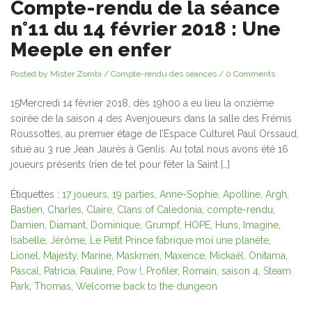
Compte-rendu de la séance
n°11 du 14 février 2018 : Une
Meeple en enfer
Posted by Mister Zombi
/
Compte-rendu des séances
/
0 Comments
15Mercredi 14 février 2018, dès 19h00 a eu lieu la onzième
soirée de la saison 4 des Avenjoueurs dans la salle des Frémis
Roussottes, au premier étage de l’Espace Culturel Paul Orssaud,
situé au 3 rue Jean Jaurès à Genlis. Au total nous avons été 16
joueurs présents (rien de tel pour fêter la Saint […]
Étiquettes :
17 joueurs
,
19 parties
,
Anne-Sophie
,
Apolline
,
Argh
,
Bastien
,
Charles
,
Claire
,
Clans of Caledonia
,
compte-rendu
,
Damien
,
Diamant
,
Dominique
,
Grumpf
,
HOPE
,
Huns
,
Imagine
,
Isabelle
,
Jérôme
,
Le Petit Prince fabrique moi une planète
,
Lionel
,
Majesty
,
Marine
,
Maskmen
,
Maxence
,
Mickaël
,
Onitama
,
Pascal
,
Patricia
,
Pauline
,
Pow !
,
Profiler
,
Romain
,
saison 4
,
Steam
Park
,
Thomas
,
Welcome back to the dungeon