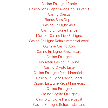
Casino En Ligne Fiable
Casino Sans Dépôt Avec Bonus Gratuit
Casino Cresus
Bonus Sans Depot
Casino En Ligne Avis
Casino En Ligne France
Meilleur Casino Live En Ligne
Casino En Ligne Retrait Immédiat 2026
Olympe Casino App
Casino En Ligne Paysafecard
Casino En Ligne
Nouveau Casino En Ligne
Casino Crypto Liste
Casino En Ligne Retrait Immédiat
Casino En Ligne France Légal
Casino En Ligne Retrait Immédiat
Casino En Ligne
Casino Crypto En Ligne
Casino En Ligne France Légal
Casino En Ligne Retrait Instantané