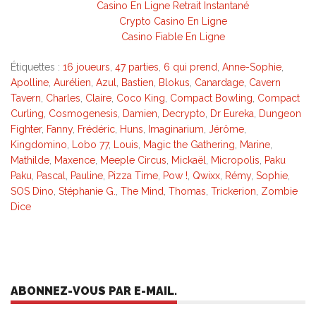
Casino En Ligne Retrait Instantané
Crypto Casino En Ligne
Casino Fiable En Ligne
Étiquettes :
16 joueurs
,
47 parties
,
6 qui prend
,
Anne-Sophie
,
Apolline
,
Aurélien
,
Azul
,
Bastien
,
Blokus
,
Canardage
,
Cavern
Tavern
,
Charles
,
Claire
,
Coco King
,
Compact Bowling
,
Compact
Curling
,
Cosmogenesis
,
Damien
,
Decrypto
,
Dr Eureka
,
Dungeon
Fighter
,
Fanny
,
Frédéric
,
Huns
,
Imaginarium
,
Jérôme
,
Kingdomino
,
Lobo 77
,
Louis
,
Magic the Gathering
,
Marine
,
Mathilde
,
Maxence
,
Meeple Circus
,
Mickaël
,
Micropolis
,
Paku
Paku
,
Pascal
,
Pauline
,
Pizza Time
,
Pow !
,
Qwixx
,
Rémy
,
Sophie
,
SOS Dino
,
Stéphanie G.
,
The Mind
,
Thomas
,
Trickerion
,
Zombie
Dice
ABONNEZ-VOUS PAR E-MAIL.