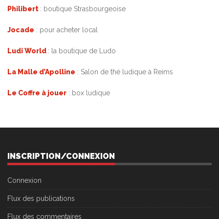
Philibert
: boutique Strasbourgeoise
Jocade
: pour acheter local
Ludi World
: la boutique de Ludo
La Malle d’Apolline
: Salon de thé ludique à Reims
Le Coffre à jouer
: box ludique
INSCRIPTION/CONNEXION
Connexion
Flux des publications
Flux des commentaires