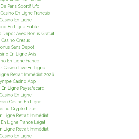
 De Paris Sportif Ufc
Casino En Ligne Francais
Casino En Ligne
ino En Ligne Fiable
s Dépôt Avec Bonus Gratuit
Casino Cresus
onus Sans Depot
sino En Ligne Avis
ino En Ligne France
ur Casino Live En Ligne
igne Retrait Immédiat 2026
ympe Casino App
 En Ligne Paysafecard
Casino En Ligne
eau Casino En Ligne
sino Crypto Liste
n Ligne Retrait Immédiat
 En Ligne France Légal
n Ligne Retrait Immédiat
Casino En Ligne