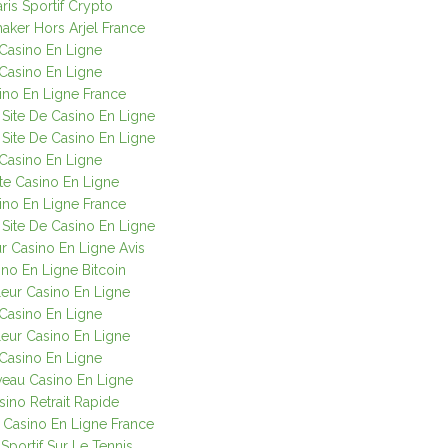
ris Sportif Crypto
ker Hors Arjel France
Casino En Ligne
Casino En Ligne
ino En Ligne France
 Site De Casino En Ligne
 Site De Casino En Ligne
Casino En Ligne
ste Casino En Ligne
ino En Ligne France
 Site De Casino En Ligne
ur Casino En Ligne Avis
ino En Ligne Bitcoin
leur Casino En Ligne
Casino En Ligne
leur Casino En Ligne
Casino En Ligne
eau Casino En Ligne
sino Retrait Rapide
 Casino En Ligne France
 Sportif Sur Le Tennis