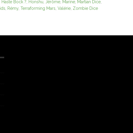
,
Haste Bock ?
,
Honshu
,
Jérôme
,
Marine
,
Martian Dice
,
ids
,
Rémy
,
Terraforming Mars
,
Valérie
,
Zombie Dice