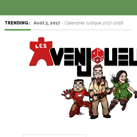
TRENDING :
Août 3, 2017
-
Calendrier ludique 2017-2018
(saison 4)
Août 20, 2016
-
Calendrier ludique 2016-2017
(saison 3)
Juil 7, 2015
-
Calendrier ludique 2015-2016
(saison 2)
Avr 7, 2015
-
Calendrier ludique 2014-2015
(saison 1)