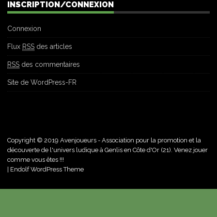
INSCRIPTION/CONNEXION
Connexion
Flux
RSS
des articles
RSS
des commentaires
Site de WordPress-FR
Copyright © 2019
Avenjoueurs
- Association pour la promotion et la
découverte de l'univers ludique à Genlis en Côte d'Or (21). Venez jouer
comme vous êtes !!!
|
Endolf WordPress Theme