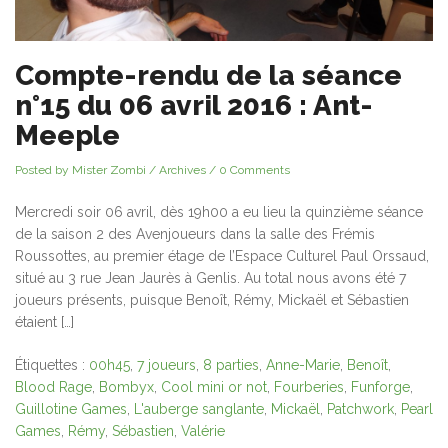
Compte-rendu de la séance
n°15 du 06 avril 2016 : Ant-
Meeple
Posted by Mister Zombi
/
Archives
/
0 Comments
Mercredi soir 06 avril, dès 19h00 a eu lieu la quinzième séance
de la saison 2 des Avenjoueurs dans la salle des Frémis
Roussottes, au premier étage de l’Espace Culturel Paul Orssaud,
situé au 3 rue Jean Jaurès à Genlis. Au total nous avons été 7
joueurs présents, puisque Benoît, Rémy, Mickaël et Sébastien
étaient […]
Étiquettes :
00h45
,
7 joueurs
,
8 parties
,
Anne-Marie
,
Benoît
,
Blood Rage
,
Bombyx
,
Cool mini or not
,
Fourberies
,
Funforge
,
Guillotine Games
,
L'auberge sanglante
,
Mickaël
,
Patchwork
,
Pearl
Games
,
Rémy
,
Sébastien
,
Valérie