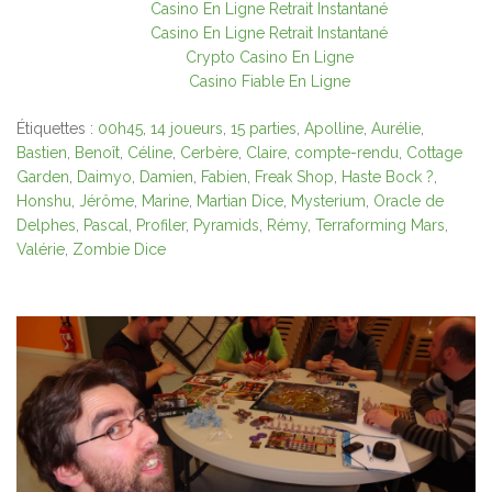
Casino En Ligne Retrait Instantané
Casino En Ligne Retrait Instantané
Crypto Casino En Ligne
Casino Fiable En Ligne
Étiquettes :
00h45
,
14 joueurs
,
15 parties
,
Apolline
,
Aurélie
,
Bastien
,
Benoît
,
Céline
,
Cerbère
,
Claire
,
compte-rendu
,
Cottage
Garden
,
Daimyo
,
Damien
,
Fabien
,
Freak Shop
,
Haste Bock ?
,
Honshu
,
Jérôme
,
Marine
,
Martian Dice
,
Mysterium
,
Oracle de
Delphes
,
Pascal
,
Profiler
,
Pyramids
,
Rémy
,
Terraforming Mars
,
Valérie
,
Zombie Dice