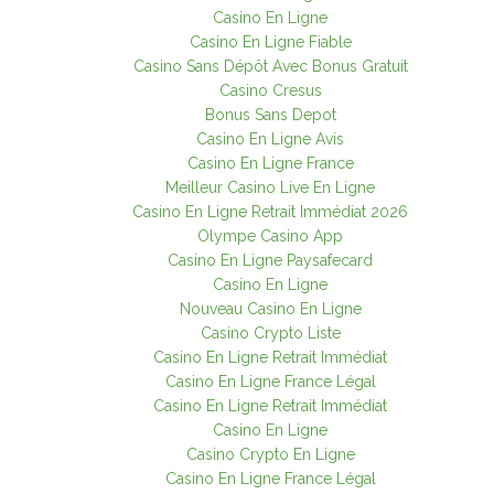
Casino En Ligne
Casino En Ligne Fiable
Casino Sans Dépôt Avec Bonus Gratuit
Casino Cresus
Bonus Sans Depot
Casino En Ligne Avis
Casino En Ligne France
Meilleur Casino Live En Ligne
Casino En Ligne Retrait Immédiat 2026
Olympe Casino App
Casino En Ligne Paysafecard
Casino En Ligne
Nouveau Casino En Ligne
Casino Crypto Liste
Casino En Ligne Retrait Immédiat
Casino En Ligne France Légal
Casino En Ligne Retrait Immédiat
Casino En Ligne
Casino Crypto En Ligne
Casino En Ligne France Légal