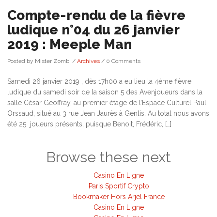
Compte-rendu de la fièvre
ludique n°04 du 26 janvier
2019 : Meeple Man
Posted by Mister Zombi
/
Archives
/
0 Comments
Samedi 26 janvier 2019 , dès 17h00 a eu lieu la 4ème fièvre
ludique du samedi soir de la saison 5 des Avenjoueurs dans la
salle César Geoffray, au premier étage de l’Espace Culturel Paul
Orssaud, situé au 3 rue Jean Jaurès à Genlis. Au total nous avons
été 25 joueurs présents, puisque Benoit, Frédéric, […]
Browse these next
Casino En Ligne
Paris Sportif Crypto
Bookmaker Hors Arjel France
Casino En Ligne