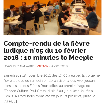
Compte-rendu de la fièvre
ludique n°05 du 10 février
2018 : 10 minutes to Meeple
Posted by Mister Zombi
/
Archives
/
2 Comments
Samedi soir 18 novembre 2017, dès 17h00 a eu lieu la troisième
fièvre ludique du samedi soir de la saison 4 des Avenjoueurs
dans la salle des Frémis Roussottes, au premier étage de
l’Espace Culturel Paul Orssaud, situé au 3 rue Jean Jaurès à
Genlis. Au total nous avons été 20 joueurs présents, puisque
Claire, […]