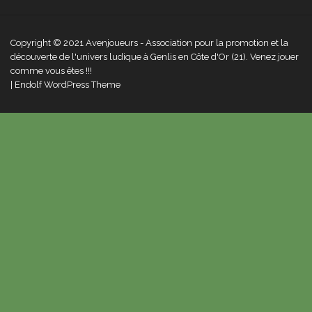
Copyright © 2021
Avenjoueurs
- Association pour la promotion et la
découverte de l'univers ludique à Genlis en Côte d'Or (21). Venez jouer
comme vous êtes !!!
|
Endolf WordPress Theme