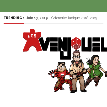
TRENDING :
Juin 13, 2019
-
Calendrier ludique 2018-2019
(saison 5)