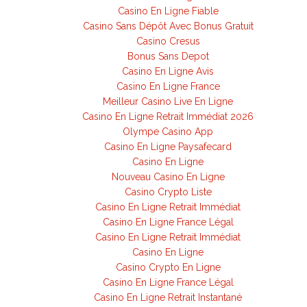
Casino En Ligne Fiable
Casino Sans Dépôt Avec Bonus Gratuit
Casino Cresus
Bonus Sans Depot
Casino En Ligne Avis
Casino En Ligne France
Meilleur Casino Live En Ligne
Casino En Ligne Retrait Immédiat 2026
Olympe Casino App
Casino En Ligne Paysafecard
Casino En Ligne
Nouveau Casino En Ligne
Casino Crypto Liste
Casino En Ligne Retrait Immédiat
Casino En Ligne France Légal
Casino En Ligne Retrait Immédiat
Casino En Ligne
Casino Crypto En Ligne
Casino En Ligne France Légal
Casino En Ligne Retrait Instantané