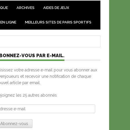
IQUE
ARCHIVES
AIDES DE JEUX
EN LIGNE
MEILLEURS SITES DE PARIS SPORTIFS
BONNEZ-VOUS PAR E-MAIL.
isissez votre adresse e-mail pour vous abonner aux
enjoueurs et recevoir une notification de chaque
uvel article par email.
joignez les 25 autres abonnés
dresse
-
ail
Abonnez-vous