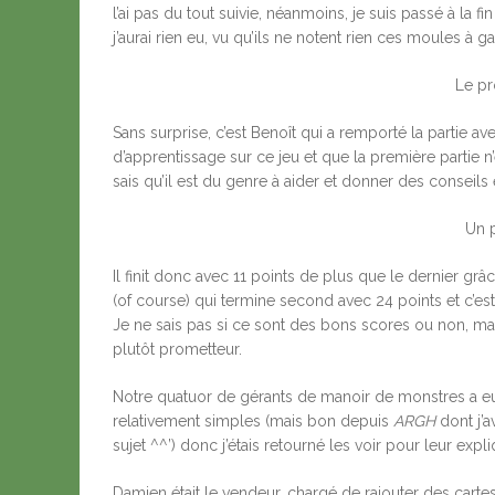
l’ai pas du tout suivie, néanmoins, je suis passé à la fi
j’aurai rien eu, vu qu’ils ne notent rien ces moules à gau
Le pr
Sans surprise, c’est Benoît qui a remporté la partie av
d’apprentissage sur ce jeu et que la première partie 
sais qu’il est du genre à aider et donner des conseils 
Un p
Il finit donc avec 11 points de plus que le dernier grâ
(of course) qui termine second avec 24 points et c’
Je ne sais pas si ce sont des bons scores ou non, ma
plutôt prometteur.
Notre quatuor de gérants de manoir de monstres a eu l
relativement simples (mais bon depuis
ARGH
dont j’a
sujet ^^’) donc j’étais retourné les voir pour leur expl
Damien était le vendeur, chargé de rajouter des cartes