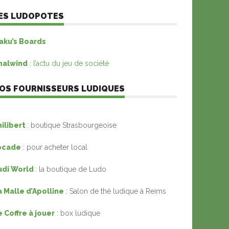
ES LUDOPOTES
aku’s Boards
halwind
: l’actu du jeu de société
OS FOURNISSEURS LUDIQUES
hilibert
: boutique Strasbourgeoise
ocade
: pour acheter local
udi World
: la boutique de Ludo
a Malle d’Apolline
: Salon de thé ludique à Reims
e Coffre à jouer
: box ludique