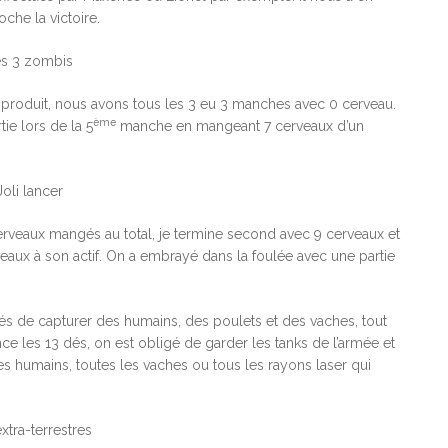
che la victoire.
s 3 zombis
produit, nous avons tous les 3 eu 3 manches avec 0 cerveau.
ème
ie lors de la 5
manche en mangeant 7 cerveaux d’un
Joli lancer
cerveaux mangés au total, je termine second avec 9 cerveaux et
rveaux à son actif. On a embrayé dans la foulée avec une partie
és de capturer des humains, des poulets et des vaches, tout
ance les 13 dés, on est obligé de garder les tanks de l’armée et
les humains, toutes les vaches ou tous les rayons laser qui
xtra-terrestres