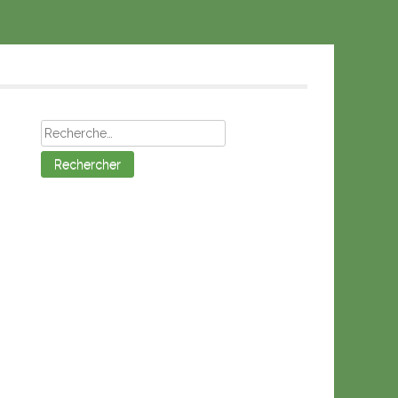
Rechercher :