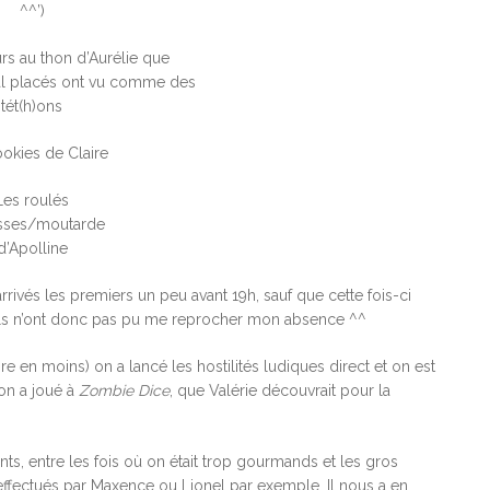
^^’)
urs au thon d’Aurélie que
mal placés ont vu comme des
tét(h)ons
okies de Claire
Les roulés
sses/moutarde
d’Apolline
ivés les premiers un peu avant 19h, sauf que cette fois-ci
t ils n’ont donc pas pu me reprocher mon absence ^^
en moins) on a lancé les hostilités ludiques direct et on est
 on a joué à
Zombie Dice
, que Valérie découvrait pour la
ts, entre les fois où on était trop gourmands et les gros
effectués par Maxence ou Lionel par exemple. Il nous a en