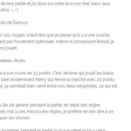
n de leur partie et j’ai donc pu noter le score final (sans quoi
fres -_-‘).
oto de Daimyo
ec ses rouges, il faut dire que je pense qu’il y a une courbe
n’est pas forcément optimisée, même si connaissant Benoît, je
en jouant.
lateau de jeu
ce à son score de 33 points. C’est Jérôme qui jouait les bleus
est bien évidemment Rémy qui ferme la marche avec 22 points.
is ça semblait bien serré entre nos deux néophytes, ce qui est
’air de galérer pendant la partie, en dépit des règles
vais mal lu les minuscules règles, je préfère ne rien dire à ce
iquer les choses.
 monstres pendant la partie, puisque c’était le plus vieux