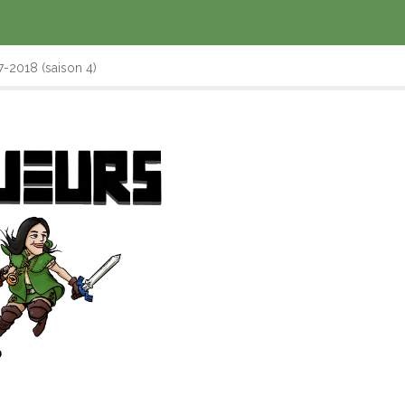
16-2017 (saison 3)
2016 (saison 2)
015 (saison 1)