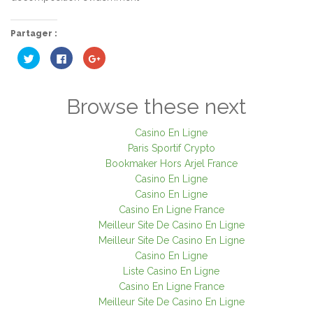
Partager :
Cliquez
Cliquez
Cliquez
pour
pour
pour
partager
partager
partager
sur
sur
sur
Twitter(ouvre
Facebook(ouvre
Google+
dans
dans
(ouvre
Browse these next
une
une
dans
nouvelle
nouvelle
une
fenêtre)
fenêtre)
nouvelle
fenêtre)
Casino En Ligne
Paris Sportif Crypto
Bookmaker Hors Arjel France
Casino En Ligne
Casino En Ligne
Casino En Ligne France
Meilleur Site De Casino En Ligne
Meilleur Site De Casino En Ligne
Casino En Ligne
Liste Casino En Ligne
Casino En Ligne France
Meilleur Site De Casino En Ligne