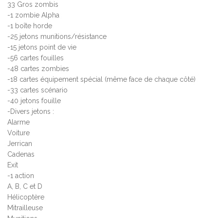
33 Gros zombis
-1 zombie Alpha
-1 boîte horde
-25 jetons munitions/résistance
-15 jetons point de vie
-56 cartes fouilles
-48 cartes zombies
-18 cartes équipement spécial (même face de chaque côté)
-33 cartes scénario
-40 jetons fouille
-Divers jetons :
Alarme
Voiture
Jerrican
Cadenas
Exit
-1 action
A, B, C et D
Hélicoptère
Mitrailleuse