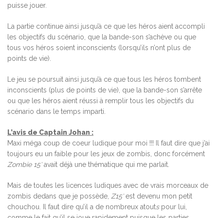
puisse jouer.
La partie continue ainsi jusqu’à ce que les héros aient accompli
les objectifs du scénario, que la bande-son s’achève ou que
tous vos héros soient inconscients (lorsqu’ils n’ont plus de
points de vie).
Le jeu se poursuit ainsi jusqu’à ce que tous les héros tombent
inconscients (plus de points de vie), que la bande-son s’arrête
ou que les héros aient réussi à remplir tous les objectifs du
scénario dans le temps imparti.
L’avis de Captain Johan :
Maxi méga coup de coeur ludique pour moi !!! Il faut dire que j’ai
toujours eu un faible pour les jeux de zombis, donc forcément
Zombie 15′
avait déjà une thématique qui me parlait.
Mais de toutes les licences ludiques avec de vrais morceaux de
zombis dedans que je possède,
Z15′
est devenu mon petit
chouchou. Il faut dire qu’il a de nombreux atout
s
pour lui,
comme le fait qu’il se joue rapidement puisque les parties