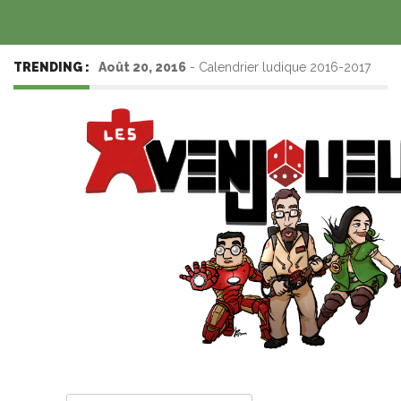
TRENDING :
Août 20, 2016
-
Calendrier ludique 2016-2017
(saison 3)
Juil 7, 2015
-
Calendrier ludique 2015-2016
(saison 2)
Avr 7, 2015
-
Calendrier ludique 2014-2015
(saison 1)