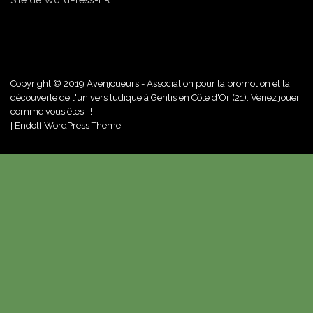
Copyright © 2019
Avenjoueurs
- Association pour la promotion et la
découverte de l'univers ludique à Genlis en Côte d'Or (21). Venez jouer
comme vous êtes !!!
|
Endolf WordPress Theme