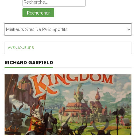
Rechercher :
AVENJOUEURS
RICHARD GARFIELD