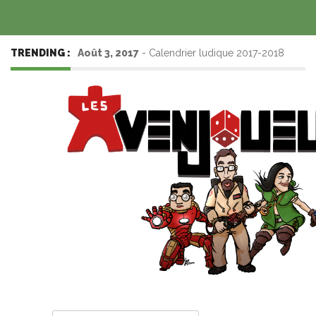
TRENDING :
Août 3, 2017
-
Calendrier ludique 2017-2018
(saison 4)
Août 20, 2016
-
Calendrier ludique 2016-2017
(saison 3)
Juil 7, 2015
-
Calendrier ludique 2015-2016
(saison 2)
Avr 7, 2015
-
Calendrier ludique 2014-2015
(saison 1)