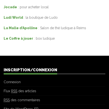
Jocade
: pour acheter local
Ludi World
: la boutique de Ludo
La Malle d’Apolline
: Salon de thé ludique à Reims
Le Coffre à jouer
: box ludique
INSCRIPTION/CONNEXION
Connexion
Flux
RSS
des articles
RSS
des commentaires
Site de WordPress-FR