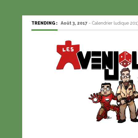
TRENDING :
Août 3, 2017
-
Calendrier ludique 201
Août 20, 2016
-
Calendrier ludique 20
Juil 7, 2015
-
Calendrier ludique 2015-
Avr 7, 2015
-
Calendrier ludique 2014-2