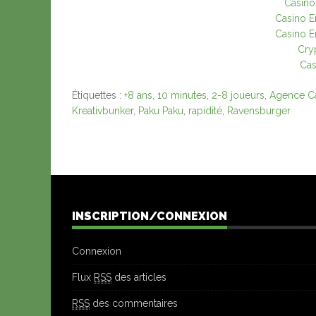
Casino
Casino En
Casino En
Cry
Cas
Étiquettes :
+8 ans
,
10 minutes
,
2-8 joueurs
,
Agence C
Kreativbunker
,
Paku Paku
,
rapidité
,
Ravensburger
INSCRIPTION/CONNEXION
Connexion
Flux
RSS
des articles
RSS
des commentaires