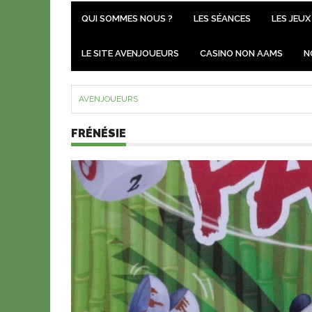
QUI SOMMES NOUS ?
LES SÉANCES
LES JEUX
LE SITE AVENJOUEURS
CASINO NON AAMS
N
AVENJOUEURS
FRÉNÉSIE