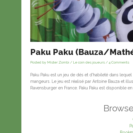
Paku Paku (Bauza/Math
Posted by Mister Zombi
/
Le coin des joueurs
/
4 Comments
Paku Paku est un jeu de dés et d’habileté dans lequ
mangeurs. Le jeu est réalisé par Antoine Bauza et illus
Ravensburger en France. Paku Paku est disponible en 
Browse
Pa
Bookma