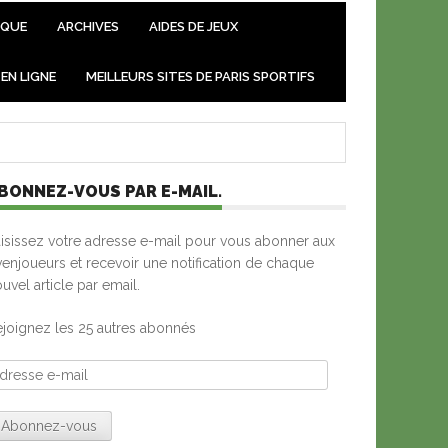
IQUE
ARCHIVES
AIDES DE JEUX
EN LIGNE
MEILLEURS SITES DE PARIS SPORTIFS
BONNEZ-VOUS PAR E-MAIL.
isissez votre adresse e-mail pour vous abonner aux
enjoueurs et recevoir une notification de chaque
uvel article par email.
joignez les 25 autres abonnés
dresse
-
ail
Abonnez-vous