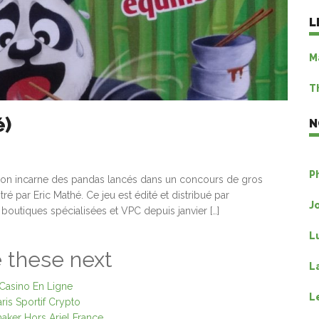
L
M
T
é)
N
P
el on incarne des pandas lancés dans un concours de gros
tré par Eric Mathé. Ce jeu est édité et distribué par
J
boutiques spécialisées et VPC depuis janvier […]
L
 these next
L
Casino En Ligne
L
ris Sportif Crypto
ker Hors Arjel France