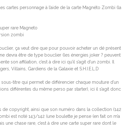
es cartes personnage à l’aide de la carte Magnéto Zombi (la
super rare Magneto
rsion zombi
ouclier, ça veut dire que pour pouvoir acheter un dé présent
une devra être de type bouclier (les énergies joker ? peuvent
e son affiliation, c’est à dire ici qu’il s’agit d’un zombi. Il
gers, Villains, Gardiens de la Galaxie et S.H.I.E.L.D
n sous-titre qui permet de différencier chaque mouture d’un
ns différentes du même perso par starter), ici il s’agit donc
ons de copyright, ainsi que son numéro dans la collection (142
mbi est noté 143/142 (une boulette je pense (en fait on m’a
s une chase rare, c’est à dire une carte super rare dont le