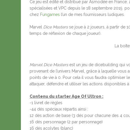
Ce jeu est édité et distribué par Asmodée en France.
spécialisées et VPC depuis le 18 septembre 2015 pou
chez
Fungames
l’un de mes fournisseurs ludiques.
Marvel
Dice Masters
se joue à 2 joueurs, à partir de 
temps de réflexion de chaque joueur).
La boîte
Marvel Dice Masters
est un jeu de dicebuilding qui v
provenant de l’univers Marvel, grâce à laquelle vous al
points de vie à 0. Pour cela il vous faudra optimiser l
attaquer, défendre et utiliser les actions disponibles 
Contenu du starter Age Of Ultron :
-1 livret de règles
-44 dés spéciaux répartis ainsi :
12 dés action de base (3 dés pour chacune des 4 coule
16 dés personnage (2 par personnage)
16 dés acolytes (blanc)