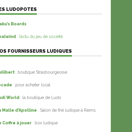
ES LUDOPOTES
aku’s Boards
halwind
: l’actu du jeu de société
OS FOURNISSEURS LUDIQUES
hilibert
: boutique Strasbourgeoise
ocade
: pour acheter local
udi World
: la boutique de Ludo
a Malle d’Apolline
: Salon de thé ludique à Reims
e Coffre à jouer
: box ludique