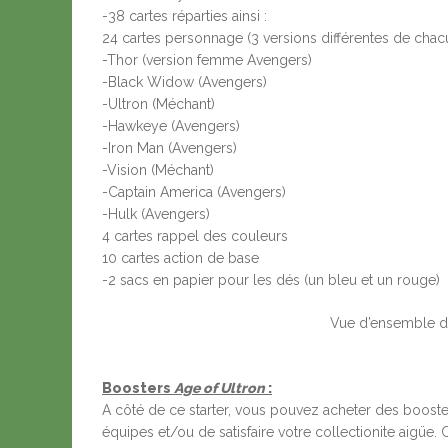
-38 cartes réparties ainsi :
24 cartes personnage (3 versions différentes de cha
-Thor (version femme Avengers)
-Black Widow (Avengers)
-Ultron (Méchant)
-Hawkeye (Avengers)
-Iron Man (Avengers)
-Vision (Méchant)
-Captain America (Avengers)
-Hulk (Avengers)
4 cartes rappel des couleurs
10 cartes action de base
-2 sacs en papier pour les dés (un bleu et un rouge)
Vue d’ensemble du
Boosters
Age of Ultron
:
A côté de ce starter, vous pouvez acheter des boost
équipes et/ou de satisfaire votre collectionite aigüe.