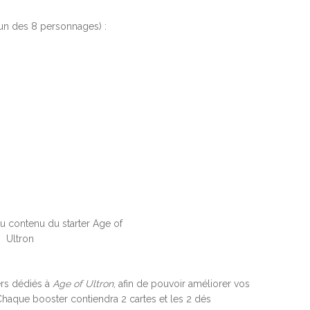
cun des 8 personnages) :
 contenu du starter Age of
Ultron
ers dédiés à
Age of Ultron
, afin de pouvoir améliorer vos
 Chaque booster contiendra 2 cartes et les 2 dés