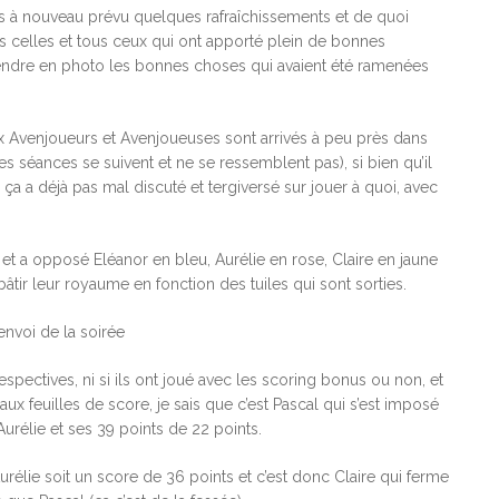
is à nouveau prévu quelques rafraîchissements et de quoi
s celles et tous ceux qui ont apporté plein de bonnes
rendre en photo les bonnes choses qui avaient été ramenées
x Avenjoueurs et Avenjoueuses sont arrivés à peu près dans
séances se suivent et ne se ressemblent pas), si bien qu’il
, ça a déjà pas mal discuté et tergiversé sur jouer à quoi, avec
et a opposé Eléanor en bleu, Aurélie en rose, Claire en jaune
 bâtir leur royaume en fonction des tuiles qui sont sorties.
nvoi de la soirée
spectives, ni si ils ont joué avec les scoring bonus ou non, et
 aux feuilles de score, je sais que c’est Pascal qui s’est imposé
urélie et ses 39 points de 22 points.
rélie soit un score de 36 points et c’est donc Claire qui ferme