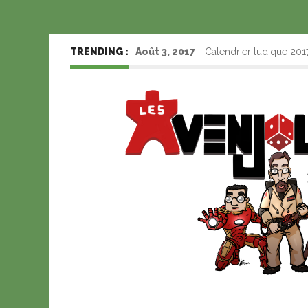
TRENDING :
Août 3, 2017
-
Calendrier ludique 201
Août 20, 2016
-
Calendrier ludique 20
Juil 7, 2015
-
Calendrier ludique 2015-
Avr 7, 2015
-
Calendrier ludique 2014-2