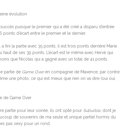
eine évolution
succès puisque le premier qui a été créé a disparu d’entrée
6 points d’écart entre le premier et le dernier.
a fini la partie avec 35 points, il est trois points derrière Marie
u haut de ses 39 points. L’écart est le même avec Hervé qui
oins que Nicolas qui a gagné avec un total de 41 points.
ne partie de
Game Over
en compagnie de Maxence, par contre
d même une photo, ce qui est mieux que rien on va dire (oui oui,
tie de Game Over
e partie pour leur soirée, ils ont opté pour
Suburbia
, dont je
eaucoup de souvenirs de ma seule et unique partie) hormis du
nales pas sexy pour un rond.