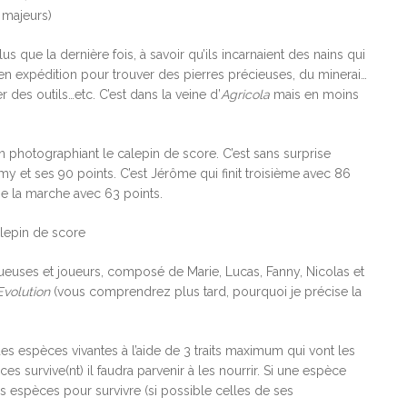
majeurs)
us que la dernière fois, à savoir qu’ils incarnaient des nains qui
r en expédition pour trouver des pierres précieuses, du minerai…
 des outils…etc. C’est dans la veine d’
Agricola
mais en moins
 en photographiant le calepin de score. C’est sans surprise
my et ses 90 points. C’est Jérôme qui finit troisième avec 86
e la marche avec 63 points.
lepin de score
oueuses et joueurs, composé de Marie, Lucas, Fanny, Nicolas et
Evolution
(vous comprendrez plus tard, pourquoi je précise la
des espèces vivantes à l’aide de 3 traits maximum qui vont les
 survive(nt) il faudra parvenir à les nourrir. Si une espèce
res espèces pour survivre (si possible celles de ses