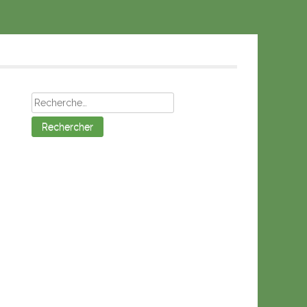
Rechercher :