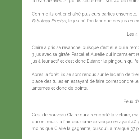
la marche avec 21 points seulement, soit 40 de moins 
Comme ils ont enchaîné plusieurs parties ensemble, o
Fabulosa Fructus
, le jeu où l’on fabrique des jus en ex
Les 4 
Claire a pris sa revanche, puisque c’est elle qui a remp
3 jus avec sa girafe. Pascal et Aurélie qui incarnaient
jus à leur actif et c’est donc Eléanor le pingouin qui 
Après la forêt, ils se sont rendus sur le lac afin de tire
place des tuiles en essayant de faire correspondre l
lanternes et donc de points.
Feux d’a
C’est de nouveau Claire qui a remporté la victoire, mai
qui ont réussi à finir deuxième ex-aequo en ayant 40
moins que Claire la gagnante, puisqu’il a marqué 37 p