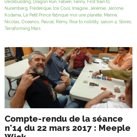
Deckbuilding
,
Dragon Run
,
Fabien
,
Fanny
,
First train to
Nuremberg
,
Frédérique
,
Ice Cool
,
Imagine
,
Jérémie
,
Jérôme
,
Kodama
,
Le Petit Prince fabrique moi une planète
,
Marine
,
Nicolas
,
Oceanos
,
Pascal
,
Rémy
,
Rise to nobility
,
saison 4
,
Sbires
,
Terraforming Mars
Compte-rendu de la séance
n°14 du 22 mars 2017 : Meeple