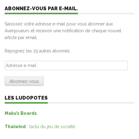
ABONNEZ-VOUS PAR E-MAIL.
Saisissez votre adresse e-mail pour vous abonner aux
Avenjoueurs et recevoir une notification de chaque nouvel
article par email.
Rejoignez les 25 autres abonnés
Adresse
e-
mail
Abonnez-vous
LES LUDOPOTES
Maku’s Boards
Thalwind
: l’actu du jeu de société