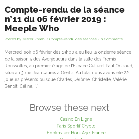
Compte-rendu de la séance
n°11 du 06 février 2019 :
Meeple Who
Posted by Mister Zombi
/
Compte-rendu des séances
/
0 Comments
Mercredi soir 06 février dès 19h00 a eu lieu la onzième séance
de la saison 5 des Avenjoueurs dans la salle des Frémis
Roussottes, au premier étage de l’Espace Culturel Paul Orssaud,
situé au 3 rue Jean Jaurès à Genlis. Au total nous avons été 22
joueurs présents puisque Charles, Jérôme, Christelle, Valérie,
Benoit, Céline, […]
Browse these next
Casino En Ligne
Paris Sportif Crypto
Bookmaker Hors Arjel France