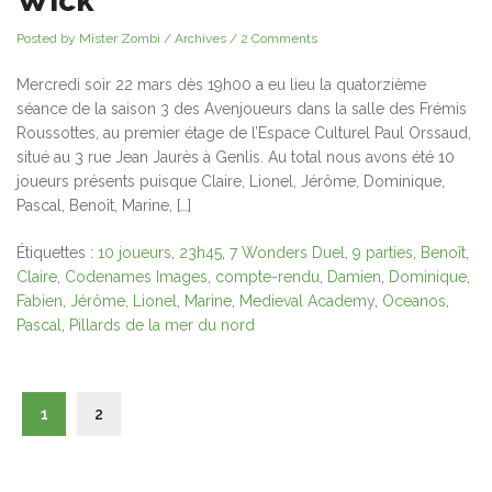
Wick
Posted by Mister Zombi
/
Archives
/
2 Comments
Mercredi soir 22 mars dès 19h00 a eu lieu la quatorzième
séance de la saison 3 des Avenjoueurs dans la salle des Frémis
Roussottes, au premier étage de l’Espace Culturel Paul Orssaud,
situé au 3 rue Jean Jaurès à Genlis. Au total nous avons été 10
joueurs présents puisque Claire, Lionel, Jérôme, Dominique,
Pascal, Benoît, Marine, […]
Étiquettes :
10 joueurs
,
23h45
,
7 Wonders Duel
,
9 parties
,
Benoît
,
Claire
,
Codenames Images
,
compte-rendu
,
Damien
,
Dominique
,
Fabien
,
Jérôme
,
Lionel
,
Marine
,
Medieval Academy
,
Oceanos
,
Pascal
,
Pillards de la mer du nord
1
2